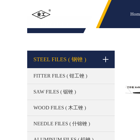
Hom
PRODUCT
( 产品 )
STEEL FILES ( 钢锉 )
FITTER FILES ( 钳工锉 )
SAW FILES ( 锯锉 )
WOOD FILES ( 木工锉 )
NEEDLE FILES ( 什锦锉 )
ALUMINUM FILES ( 铝锉 )